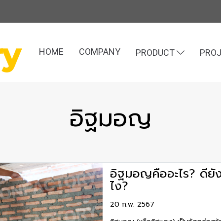
HOME
COMPANY
PRODUCT
PRO
อิฐมอญ
อิฐมอญคืออะไร? ดียั
ไง?
20 ก.พ. 2567