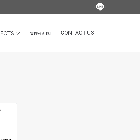
บทความ
CONTACT US
JECTS
ง