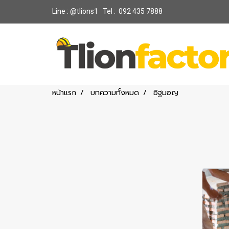
Line : @tlions1 Tel : 092 435 7888
หน้าแรก
บทความทั้งหมด
อิฐมอญ