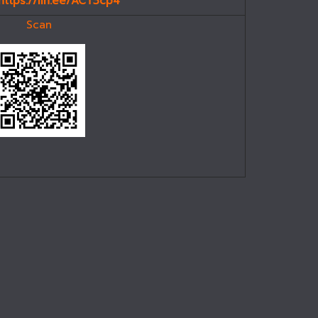
https://lin.ee/ACT3cp4
Scan