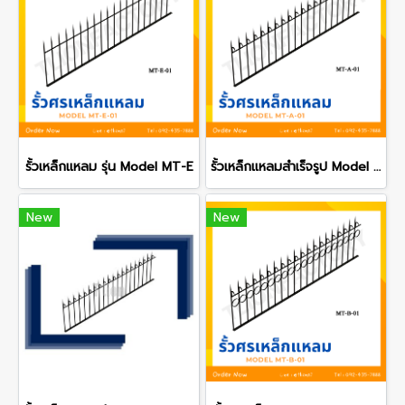
รั้วเหล็กแหลม รุ่น Model MT-E
รั้วเหล็กแหลมสำเร็จรูป Model MT-A
New
New