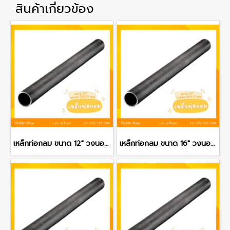
สินค้าเกี่ยวข้อง
เหล็กท่อกลม ขนาด 12" วงนอก 323.9 mm.
เหล็กท่อกลม ขนาด 16" วงนอก 406.4 mm.