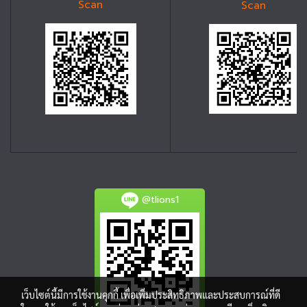
Scan
Scan
@tlions1
เว็บไซต์นี้มีการใช้งานคุกกี้ เพื่อเพิ่มประสิทธิภาพและประสบการณ์ที่ดี