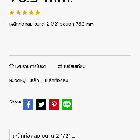
เหล็กท่อกลม ขนาด 2 1/2" วงนอก 76.3 mm.
เพิ่มรายการโปรด
เปรียบเทียบ
หมวดหมู่ :
เหล็ก
,
เหล็กท่อกลม
Share
เหล็กท่อกลม ขนาด 2 1/2" วงนอก 76.3 mm.