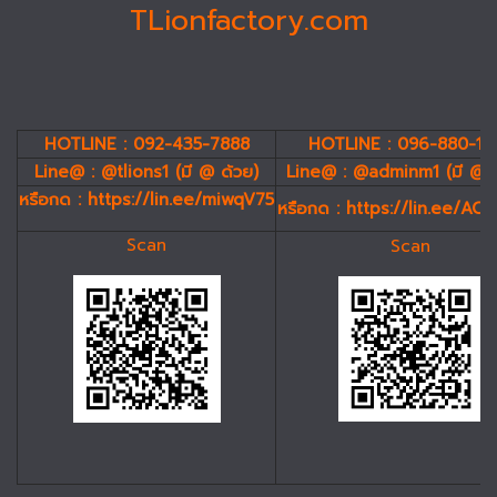
TLionfactory.com
HOTLINE : 092-435-7888
HOTLINE : 096-880-19
Line@ : @tlions1 (มี @ ด้วย)
Line@ : @adminm1 (มี @ 
หรือกด :
https://lin.ee/miwqV75
หรือกด :
https://lin.ee/AC
Scan
Scan