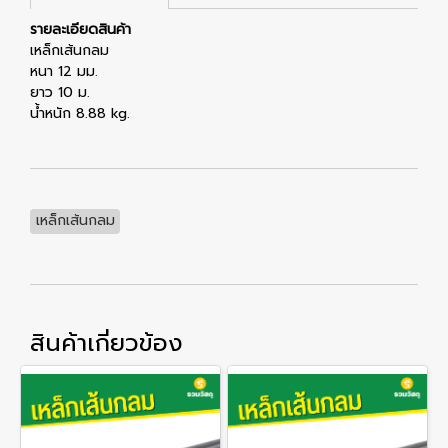
รายละเอียดสินค้า
เหล็กเส้นกลม
หนา 12 มม.
ยาว 10 ม.
น้ำหนัก 8.88 kg.
เหล็กเส้นกลม
สินค้าเกี่ยวข้อง