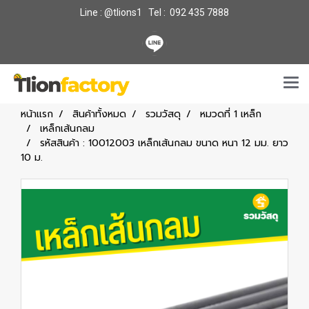
Line : @tlions1 Tel : 092 435 7888
หน้าแรก
สินค้าทั้งหมด
รวมวัสดุ
หมวดที่ 1 เหล็ก
เหล็กเส้นกลม
รหัสสินค้า : 10012003 เหล็กเส้นกลม ขนาด หนา 12 มม. ยาว
10 ม.