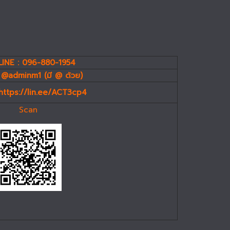
INE : 096-880-1954
 @adminm1 (มี @ ด้วย)
https://lin.ee/ACT3cp4
Scan