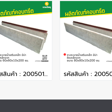
รหัสสินค้า : 2005010 รางระบายน้ำเสริมเหล็ก มีบ่า ติดเหล็กฉาก ขนาด 60x60x10x200 ซม.