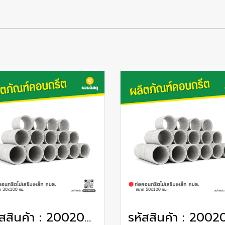
รหัสสินค้า : 2002001 ท่อคอนกรีตไม่เสริมเหล็ก ท่อ คมล. ขนาด 30 x 100 ซม.