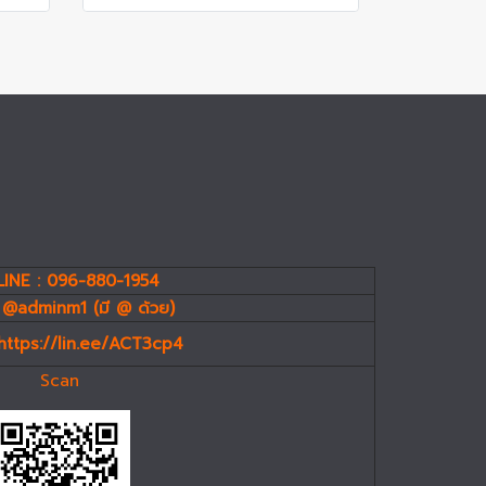
INE : 096-880-1954
 @adminm1 (มี @ ด้วย)
https://lin.ee/ACT3cp4
Scan