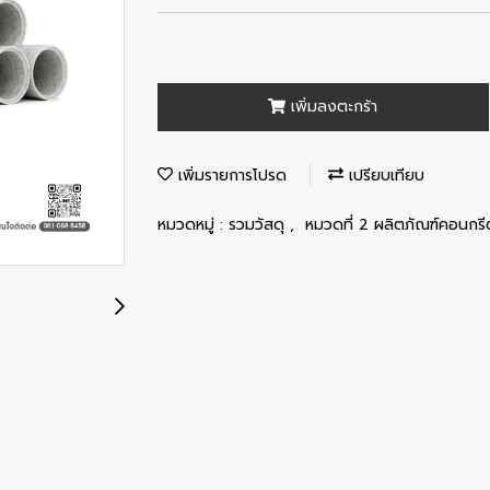
เพิ่มลงตะกร้า
เพิ่มรายการโปรด
เปรียบเทียบ
หมวดหมู่ :
รวมวัสดุ
,
หมวดที่ 2 ผลิตภัณฑ์คอนกร