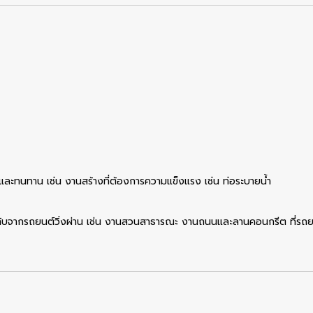
และทนทาน เช่น งานสร้างที่ต้องการความแข็งแรง เช่น ท่อระบายน้ำ
กดทับจากรถยนต์วิ่งผ่าน เช่น งานสวนสาธารณะ งานถนนและลานคอนกรีต ที่รถยนต