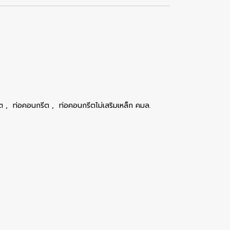
ีต
,
ท่อคอนกรีต
,
ท่อคอนกรีตไม่เสริมเหล็ก คมล.