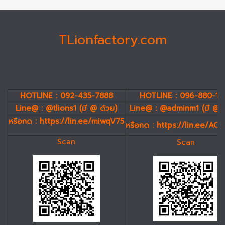
TLionfactory.com
HOTLINE : 092-435-7888
HOTLINE : 096-880-19
Line@ : @tlions1 (มี @ ด้วย)
Line@ : @adminm1 (มี @ 
หรือกด :
https://lin.ee/miwqV75
หรือกด :
https://lin.ee/AC
Scan
Scan