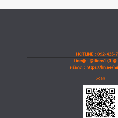
HOTLINE : 092-435-
Line@ : @tlions1 (มี @ 
หรือกด :
https://lin.ee/
Scan