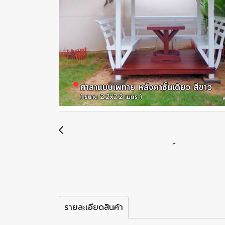
รายละเอียดสินค้า