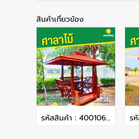
สินค้าเกี่ยวข้อง
รหัสสินค้า : 4001065 ศาลาพักสูบบุหรี่ ทรงบาหลี ขนาดพื้น 1.20 x 1.70 เมตร