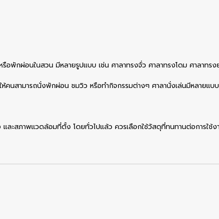
่งเล่นหรือพักผ่อนในสวน มีหลายรูปแบบ เช่น ศาลาทรงจั่ว ศาลาทรงโดม ศาลาท
 เพื่อให้คนสามารถนั่งพักผ่อน ชมวิว หรือทำกิจกรรมต่างๆ ศาลานั่งเล่นมีห
ร้าง และสภาพแวดล้อมที่ตั้ง โดยทั่วไปแล้ว ควรเลือกใช้วัสดุที่ทนทานต่อการใช