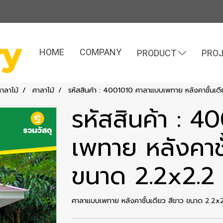
HOME
COMPANY
PRODUCT
PRO
าลาไม้
ศาลาไม้
รหัสสินค้า : 4001010 ศาลาแบบเพทาย หลังคาชั้นเด
รหัสสินค้า : 
เพทาย หลังคาชั
ขนาด 2.2x2.2
ศาลาแบบเพทาย หลังคาชั้นเดียว สีขาว ขนาด 2.2x