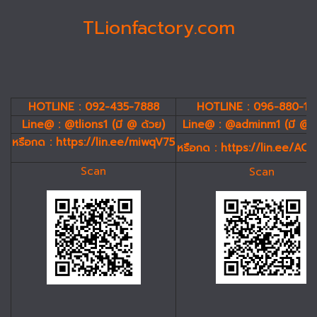
TLionfactory.com
HOTLINE : 092-435-7888
HOTLINE : 096-880-19
Line@ : @tlions1 (มี @ ด้วย)
Line@ : @adminm1 (มี @ 
หรือกด :
https://lin.ee/miwqV75
หรือกด :
https://lin.ee/AC
Scan
Scan