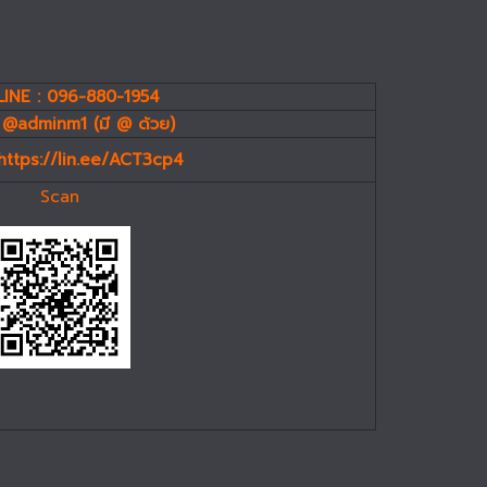
INE : 096-880-1954
 @adminm1 (มี @ ด้วย)
https://lin.ee/ACT3cp4
Scan