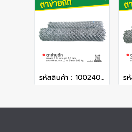
รหัสสินค้า : 1002401 ตาข่ายถัก ขนาดตา 2 นิ้ว ขนาดลวด 1.8 mm. กว้าง 0.8 m. ยาว 10 m. น้ำหนัก 6.65 kg.