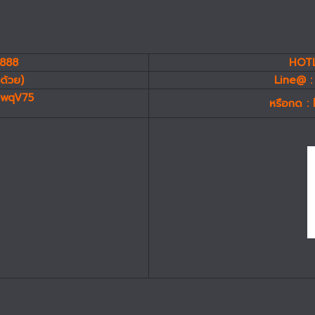
7888
HOTL
ด้วย)
Line@ :
miwqV75
หรือกด :