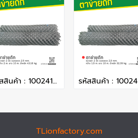
รหัสสินค้า : 1002418 ตาข่ายถัก ขนาดตา 2 นิ้ว ขนาดลวด 2.9 mm. กว้าง 2 m. ยาว 10 m. น้ำหนัก 43.18 kg.
TLionfactory.com