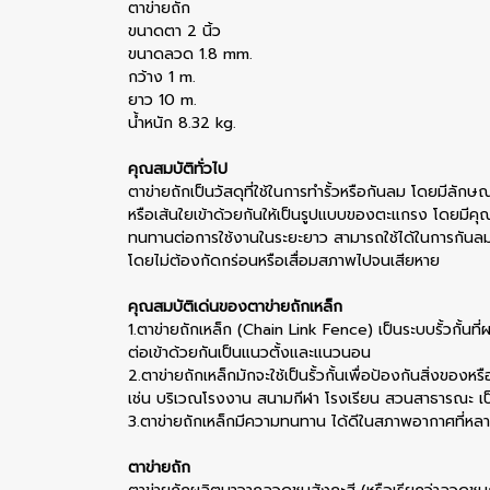
ตาข่ายถัก
ขนาดตา 2 นิ้ว
ขนาดลวด 1.8 mm.
กว้าง 1 m.
ยาว 10 m.
น้ำหนัก 8.32 kg.
คุณสมบัติทั่วไป
ตาข่ายถักเป็นวัสดุที่ใช้ในการทำรั้วหรือกันลม โดยมีลักษ
หรือเส้นใยเข้าด้วยกันให้เป็นรูปแบบของตะแกรง โดยมีคุ
ทนทานต่อการใช้งานในระยะยาว สามารถใช้ได้ในการกันลม ก
โดยไม่ต้องกัดกร่อนหรือเสื่อมสภาพไปจนเสียหาย
คุณสมบัติเด่นของตาข่ายถักเหล็ก
1.ตาข่ายถักเหล็ก (Chain Link Fence) เป็นระบบรั้วกั้นที่
ต่อเข้าด้วยกันเป็นแนวตั้งและแนวนอน
2.ตาข่ายถักเหล็กมักจะใช้เป็นรั้วกั้นเพื่อป้องกันสิ่งของหร
เช่น บริเวณโรงงาน สนามกีฬา โรงเรียน สวนสาธารณะ เป
3.ตาข่ายถักเหล็กมีความทนทาน ได้ดีในสภาพอากาศที่
ตาข่ายถัก