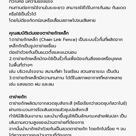
ทั่วไปคือ มีความแข็งแรง
ทนทานต่อการใช้งานในระยะยาว สามารถใช้ได้ในการกันลม กันแดด
หรือใช้เป็นรั้วได้
โดยไม่ต้องกัดกร่อนหรือเสื่อมสภาพไปจนเสียหาย
คุณสมบัติเด่นของตาข่ายถักเหล็ก
1.ตาข่ายถักเหล็ก (Chain Link Fence) เป็นระบบรั้วกั้นที่ผลิตจาก
เหล็กถักเป็นรูปตาข่ายเชื่อม
ต่อเข้าด้วยกันเป็นแนวตั้งและแนวนอน
2.ตาข่ายถักเหล็กมักจะใช้เป็นรั้วกั้นเพื่อป้องกันสิ่งของหรือบุคคล
ในพื้นที่ต่างๆ
เช่น บริเวณโรงงาน สนามกีฬา โรงเรียน สวนสาธารณะ เป็นต้น
3.ตาข่ายถักเหล็กมีความทนทาน ได้ดีในสภาพอากาศที่หลากหลาย
เช่น แสงแดด ฝน และลม
ตาข่ายถัก
ตาข่ายถักผลิตมาจากลวดชุบสังกะสี (หรือเรียกว่าลวดชุบกัลวาไนซ์)
ผ่านกระบวนการรีดเส้นลวดแล้วชุบบ่อสังกะสี
ทำให้มีสีเงินเงางาม และนำมาขึ้นรูปให้เป็นลักษณะคล้ายฟันปลา เป็น
เส้นตามความสูงของม้วนตาข่ายที่ต้องการ
จากนั้นนำมาถักเข้าด้วยกันเป็นลวดตาข่ายถัก โดยถักไปเรื่อย ๆ จน
ได้ความยาวของม้วนตามที่ต้องการ