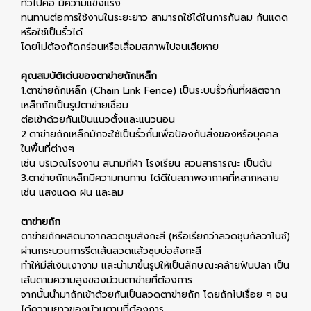
ทั่วไปคือ มีความแข็งแรง
ทนทานต่อการใช้งานในระยะยาว สามารถใช้ได้ในการกันลม กันแดด
หรือใช้เป็นรั้วได้
โดยไม่ต้องกัดกร่อนหรือเสื่อมสภาพไปจนเสียหาย
คุณสมบัติเด่นของตาข่ายถักเหล็ก
1.ตาข่ายถักเหล็ก (Chain Link Fence) เป็นระบบรั้วกั้นที่ผลิตจาก
เหล็กถักเป็นรูปตาข่ายเชื่อม
ต่อเข้าด้วยกันเป็นแนวตั้งและแนวนอน
2.ตาข่ายถักเหล็กมักจะใช้เป็นรั้วกั้นเพื่อป้องกันสิ่งของหรือบุคคล
ในพื้นที่ต่างๆ
เช่น บริเวณโรงงาน สนามกีฬา โรงเรียน สวนสาธารณะ เป็นต้น
3.ตาข่ายถักเหล็กมีความทนทาน ได้ดีในสภาพอากาศที่หลากหลาย
เช่น แสงแดด ฝน และลม
ตาข่ายถัก
ตาข่ายถักผลิตมาจากลวดชุบสังกะสี (หรือเรียกว่าลวดชุบกัลวาไนซ์)
ผ่านกระบวนการรีดเส้นลวดแล้วชุบบ่อสังกะสี
ทำให้มีสีเงินเงางาม และนำมาขึ้นรูปให้เป็นลักษณะคล้ายฟันปลา เป็น
เส้นตามความสูงของม้วนตาข่ายที่ต้องการ
จากนั้นนำมาถักเข้าด้วยกันเป็นลวดตาข่ายถัก โดยถักไปเรื่อย ๆ จน
ได้ความยาวของม้วนตามที่ต้องการ