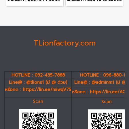
TLionfactory.com
HOTLINE : 092-435-7888
HOTLINE : 096-880-19
Line@ : @tlions1 (มี @ ด้วย)
Line@ : @adminm1 (มี @ 
หรือกด :
https://lin.ee/miwqV75
หรือกด :
https://lin.ee/AC
Scan
Scan