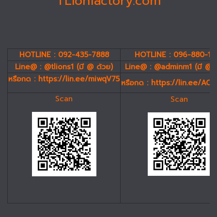
TLionfactory.com
HOTLINE : 092-435-7888
HOTLINE : 096-880-19
Line@ : @tlions1 (มี @ ด้วย)
Line@ : @adminm1 (มี @ 
หรือกด :
https://lin.ee/miwqV75
หรือกด :
https://lin.ee/AC
Scan
Scan