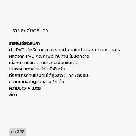
รายละเอียดสินค้า
รายละเอียดสินค้า
ท่อ PVC สำหรับวางแนวระบายน้ำภายในบ้านและภายนอกอาคาร
ผลิตจาก PVC คุณภาพดี ทนทาน ไม่แตกง่าย
เนื้อหนา ทนแเดด-ทนความเปียกชื้นได้ดี
ไม่กรอบแตกง่าย น้ำไม่รั่วซึมง่าย
ท่อสามารถทนแรงดันได้สูงสุด 5 กก./ตร.ซม.
ขนาดเส้นผ่านศูนย์กลาง 14 นิ้ว
ความยาว 4 เมตร
สีฟ้า
ท่อพีวีซี