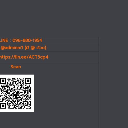
INE : 096-880-1954
 @adminm1 (มี @ ด้วย)
https://lin.ee/ACT3cp4
Scan