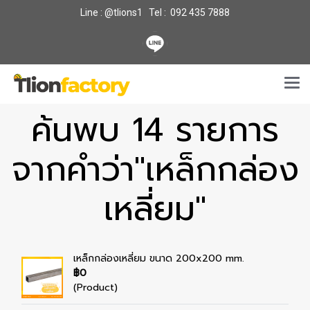
Line : @tlions1 Tel : 092 435 7888
ค้นพบ 14 รายการ
จากคำว่า"เหล็กกล่อง
เหลี่ยม"
เหล็กกล่องเหลี่ยม ขนาด 200x200 mm.
฿0
(Product)