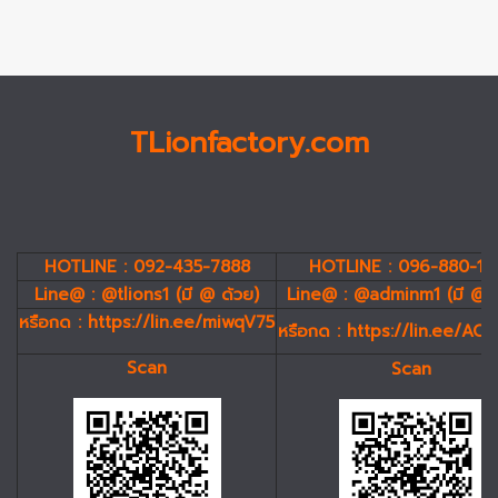
TLionfactory.com
HOTLINE : 092-435-7888
HOTLINE : 096-880-19
Line@ : @tlions1 (มี @ ด้วย)
Line@ : @adminm1 (มี @ 
หรือกด :
https://lin.ee/miwqV75
หรือกด :
https://lin.ee/AC
Scan
Scan