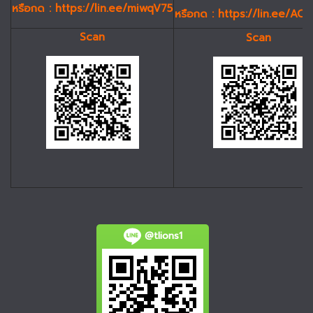
หรือกด :
https://lin.ee/miwqV75
หรือกด :
https://lin.ee/AC
Scan
Scan
@tlions1