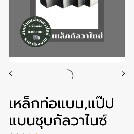
เหล็กท่อแบน,แป๊ป
แบนชุบกัลวาไนซ์