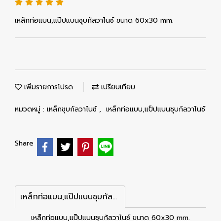
เหล็กท่อแบน,แป๊ปแบนชุบกัลวาไนซ์ ขนาด 60x30 mm.
เพิ่มรายการโปรด
เปรียบเทียบ
หมวดหมู่ :
เหล็กชุบกัลวาไนซ์
,
เหล็กท่อแบน,แป็ปแบนชุบกัลวาไนซ์
Share
เหล็กท่อแบน,แป๊ปแบนชุบกัลวาไนซ์ ขนาด 60x30 mm.
เหล็กท่อแบน,แป๊ปแบนชุบกัลวาไนซ์ ขนาด 60x30 mm.