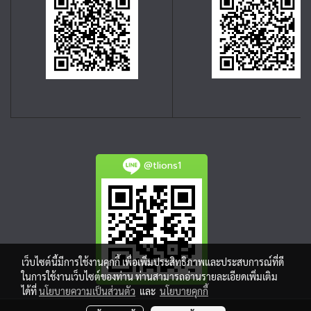
@tlions1
เว็บไซต์นี้มีการใช้งานคุกกี้ เพื่อเพิ่มประสิทธิภาพและประสบการณ์ที่ดี
ในการใช้งานเว็บไซต์ของท่าน ท่านสามารถอ่านรายละเอียดเพิ่มเติม
ได้ที่
นโยบายความเป็นส่วนตัว
และ
นโยบายคุกกี้