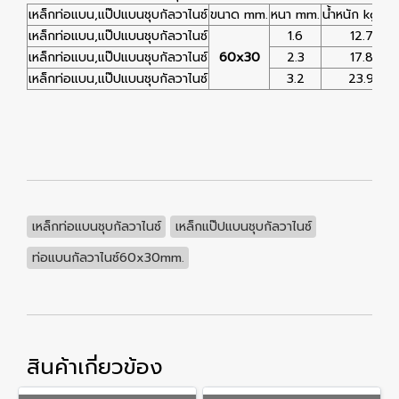
เหล็กท่อแบน,แป๊ปแบนชุบกัลวาไนซ์
ขนาด mm.
หนา mm.
น้ำหนัก kg./6
เหล็กท่อแบน,แป๊ปแบนชุบกัลวาไนซ์
1.6
12.78
เหล็กท่อแบน,แป๊ปแบนชุบกัลวาไนซ์
60x30
2.3
17.88
เหล็กท่อแบน,แป๊ปแบนชุบกัลวาไนซ์
3.2
23.94
เหล็กท่อแบนชุบกัลวาไนซ์
เหล็กแป๊ปแบนชุบกัลวาไนซ์
ท่อแบนกัลวาไนซ์60x30mm.
สินค้าเกี่ยวข้อง