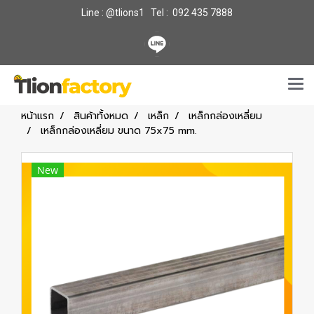
Line : @tlions1 Tel : 092 435 7888
หน้าแรก
สินค้าทั้งหมด
เหล็ก
เหล็กกล่องเหลี่ยม
เหล็กกล่องเหลี่ยม ขนาด 75x75 mm.
New