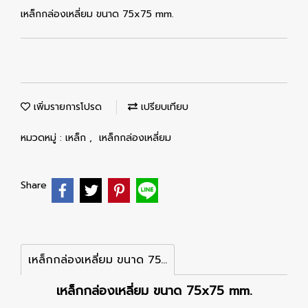
เหล็กกล่องเหลี่ยม ขนาด 75x75 mm.
เพิ่มรายการโปรด
เปรียบเทียบ
หมวดหมู่ :
เหล็ก
,
เหล็กกล่องเหลี่ยม
Share
เหล็กกล่องเหลี่ยม ขนาด 75x75 mm.
เหล็กกล่องเหลี่ยม ขนาด 75x75 mm.